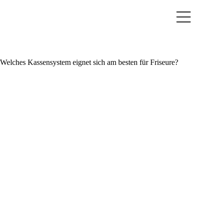
Zum
Inhalt
springen
Welches Kassen­system eignet sich am besten für Friseure?