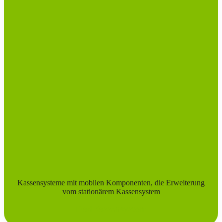
Kassen­systeme mit mobilen Komponenten, die Erweiterung
vom stationärem Kassensystem
iPad Kassensystem