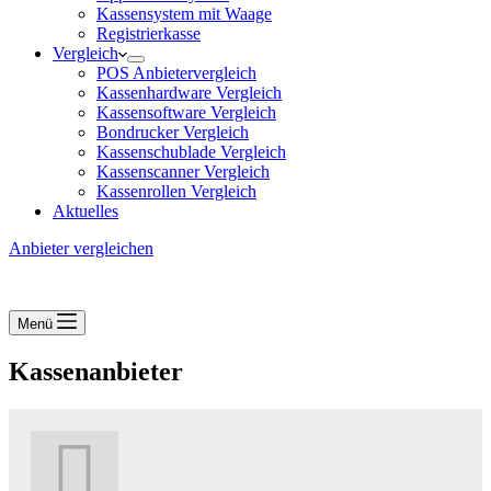
Kassensystem mit Waage
Registrierkasse
Vergleich
POS Anbietervergleich
Kassenhardware Vergleich
Kassensoftware Vergleich
Bondrucker Vergleich
Kassenschublade Vergleich
Kassenscanner Vergleich
Kassenrollen Vergleich
Aktuelles
Anbieter vergleichen
Menü
Kassenanbieter