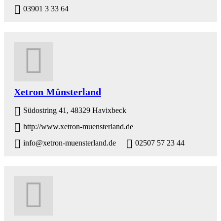
03901 3 33 64
Xetron Münsterland
Südostring 41, 48329 Havixbeck
http://www.xetron-muensterland.de
info@xetron-muensterland.de
02507 57 23 44