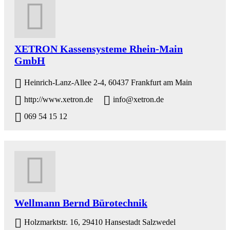
XETRON Kassensysteme Rhein-Main
GmbH
Heinrich-Lanz-Allee 2-4, 60437 Frankfurt am Main
http://www.xetron.de
info@xetron.de
069 54 15 12
Wellmann Bernd Bürotechnik
Holzmarktstr. 16, 29410 Hansestadt Salzwedel