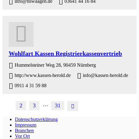
info@hswaagen.de
03641 44 16 84
Wohlfart Kassen Registrierkassenvertrieb
Hummelsteiner Weg 28, 90459 Nürnberg
http://www.kassen-herold.de
info@kassen-herold.de
0911 4 31 59 88
…
1
2
3
31
Datenschutzerklärung
Impressum
Branchen
Vor Ort