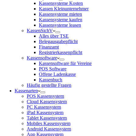
Kassensysteme Kosten
Kassen Kleinunternehmer
Kassensysteme mieten
Kassensysteme kaufen
Kassensysteme leasen
KassenSichV
Alles über TSE
Belegausgabepflicht
Finanzamt
Registrierkassenpflicht
Kassensoftware
Kassensoftware für Vereine
POS Software
Offene Ladenkasse
Kassenbuch
Häufig gestellte Fragen
Kassenarten
POS Kassensystem
Cloud Kassensystem
PC Kassensystem
iPad Kassensystem
Tablet Kassensystem
Mobiles Kassensystem
Android Kassensystem
App Kassensystem