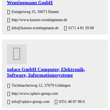
Wentingmann GmbH
Ennigerweg 35, 59073 Hamm
http://www.kassen-wentingmann.de
info@kassen-wentingmann.de
0171 4 81 59 08
xplace GmbH Computer, Elektronik,
Software, Informationssysteme
Tuchmacherweg 12, 37079 Göttingen
http://www.xplace-group.com
info@xplace-group.com
0551 48 87 98-0