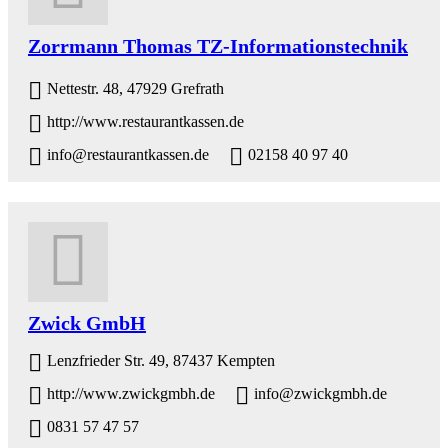
Zorrmann Thomas TZ-Informationstechnik
Nettestr. 48, 47929 Grefrath
http://www.restaurantkassen.de
info@restaurantkassen.de
02158 40 97 40
Zwick GmbH
Lenzfrieder Str. 49, 87437 Kempten
http://www.zwickgmbh.de
info@zwickgmbh.de
0831 57 47 57