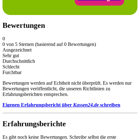
Bewertungen
0
0 von 5 Sternen (basierend auf 0 Bewertungen)
Ausgezeichnet
Sehr gut
Durchschnittlich
Schlecht
Furchtbar
Bewertungen werden auf Echtheit nicht überprüft. Es werden nur
Bewertungen veröffentlicht, die unseren Richtlinien zu
Erfahrungsberichten entsprechen.
Eigenen Erfahrungsbericht über
Kassen24.de
schreiben
Erfahrungsberichte
Es gibt noch keine Bewertungen. Schreibe selbst die erste