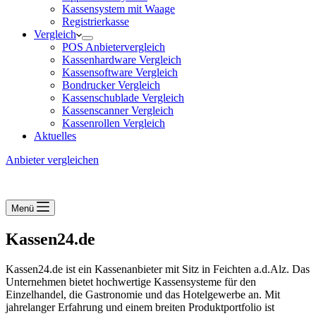
Kassensystem mit Waage
Registrierkasse
Vergleich
POS Anbietervergleich
Kassenhardware Vergleich
Kassensoftware Vergleich
Bondrucker Vergleich
Kassenschublade Vergleich
Kassenscanner Vergleich
Kassenrollen Vergleich
Aktuelles
Anbieter vergleichen
Menü
Kassen24.de
Kassen24.de ist ein Kassenanbieter mit Sitz in Feichten a.d.Alz. Das
Unternehmen bietet hochwertige Kassensysteme für den
Einzelhandel, die Gastronomie und das Hotelgewerbe an. Mit
jahrelanger Erfahrung und einem breiten Produktportfolio ist