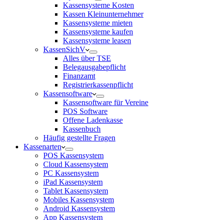
Kassensysteme Kosten
Kassen Kleinunternehmer
Kassensysteme mieten
Kassensysteme kaufen
Kassensysteme leasen
KassenSichV
Alles über TSE
Belegausgabepflicht
Finanzamt
Registrierkassenpflicht
Kassensoftware
Kassensoftware für Vereine
POS Software
Offene Ladenkasse
Kassenbuch
Häufig gestellte Fragen
Kassenarten
POS Kassensystem
Cloud Kassensystem
PC Kassensystem
iPad Kassensystem
Tablet Kassensystem
Mobiles Kassensystem
Android Kassensystem
App Kassensystem