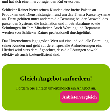
und hat sich einen hervorragenden Ruf erworben.
Schlieker Rainer bietet seinen Kunden eine breite Palette an
Produkten und Dienstleistungen rund um das Thema Kassensysteme
an. Dazu gehören unter anderem die Beratung bei der Auswahl des
passenden Systems, die Installation und Inbetriebnahme sowie
Schulungen für Ihre Mitarbeiter. Auch Wartung und Reparatur
werden von Schlieker Rainer professionell durchgeführt.
Das Unternehmen legt großen Wert auf eine individuelle Betreuung
seiner Kunden und geht auf deren spezielle Anforderungen ein.
Hierbei wird stets darauf geachtet, dass die Lösungen sowohl
effektiv als auch kosteneffizient sind.
Gleich Angebot anfordern!
Fordern Sie einfach unverbindlich ein Angebot an.
Anbietervergleich