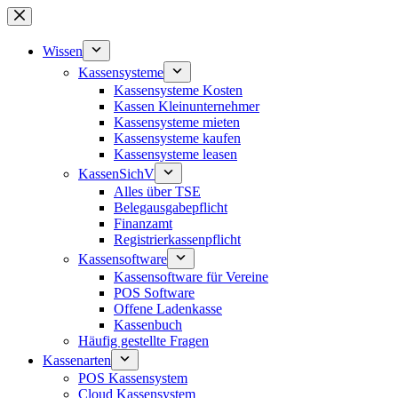
Zum
Inhalt
springen
Wissen
Kassensysteme
Kassensysteme Kosten
Kassen Kleinunternehmer
Kassensysteme mieten
Kassensysteme kaufen
Kassensysteme leasen
KassenSichV
Alles über TSE
Belegausgabepflicht
Finanzamt
Registrierkassenpflicht
Kassensoftware
Kassensoftware für Vereine
POS Software
Offene Ladenkasse
Kassenbuch
Häufig gestellte Fragen
Kassenarten
POS Kassensystem
Cloud Kassensystem