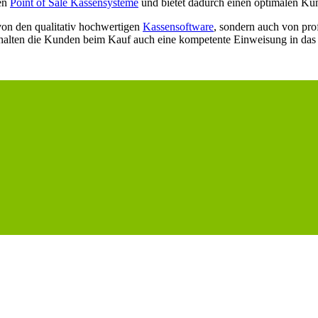
ten
Point of Sale Kassensysteme
und bietet dadurch einen optimalen Ku
 von den qualitativ hochwertigen
Kassensoftware
, sondern auch von prof
halten die Kunden beim Kauf auch eine kompetente Einweisung in da