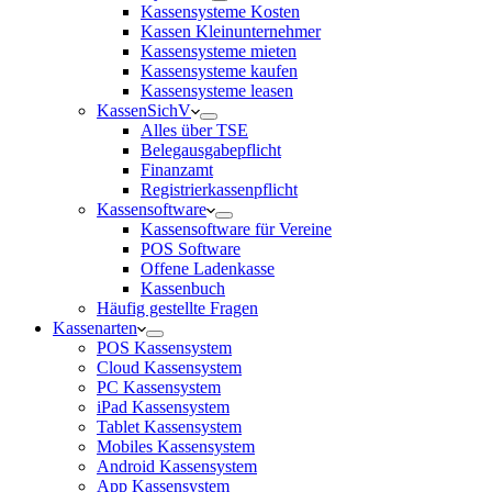
Kassensysteme Kosten
Kassen Kleinunternehmer
Kassensysteme mieten
Kassensysteme kaufen
Kassensysteme leasen
KassenSichV
Alles über TSE
Belegausgabepflicht
Finanzamt
Registrierkassenpflicht
Kassensoftware
Kassensoftware für Vereine
POS Software
Offene Ladenkasse
Kassenbuch
Häufig gestellte Fragen
Kassenarten
POS Kassensystem
Cloud Kassensystem
PC Kassensystem
iPad Kassensystem
Tablet Kassensystem
Mobiles Kassensystem
Android Kassensystem
App Kassensystem