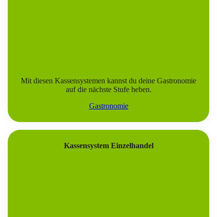
Mit diesen Kassensystemen kannst du deine Gastronomie
auf die nächste Stufe heben.
Gastronomie
Kassensystem Einzelhandel