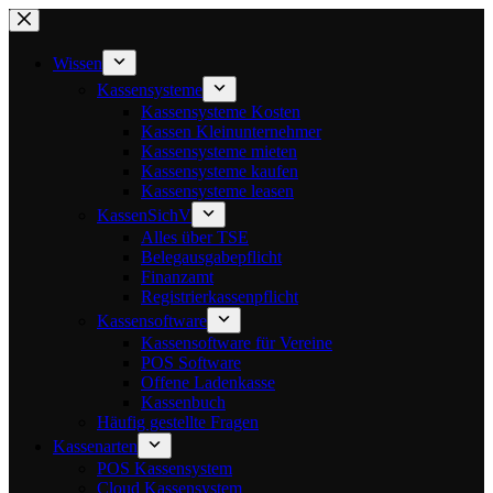
Zum
Inhalt
springen
Wissen
Kassensysteme
Kassensysteme Kosten
Kassen Kleinunternehmer
Kassensysteme mieten
Kassensysteme kaufen
Kassensysteme leasen
KassenSichV
Alles über TSE
Belegausgabepflicht
Finanzamt
Registrierkassenpflicht
Kassensoftware
Kassensoftware für Vereine
POS Software
Offene Ladenkasse
Kassenbuch
Häufig gestellte Fragen
Kassenarten
POS Kassensystem
Cloud Kassensystem