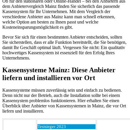
Ob für den stationären oder Online-Handel – bei den Anbietern aus
dem Anbietervergleich Mainz finden Sie sicherlich das passende
Kassensystem für Ihr Unternehmen. Mit dem Vergleich der
verschiedene Anbieter aus Mainz kann man schnell erkennen,
welche Option am besten zu Ihnen passt und welche
Kosteneinsparungsmöglichkeit es gibt.
Bevor Sie sich für einen bestimmten Anbieter entscheiden, sollten
Sie sicherstellen, dass er alle Funktion bereitstellt, die Sie benötigen,
damit Ihr Geschäft optimal läuft. Vergessen Sie nicht: Ein qualitativ
hochwertiges Kassensystem ist essenziell für den Erfolg Ihres
Unternehmens.
Kassensysteme Mainz: Diese Anbieter
liefern und installieren vor Ort
Kassensysteme müssen zuverlässig sein und einfach zu bedienen.
Denn nicht nur der Betrieb, auch die Installation sollte bei einem
Kassensystem problemlos funktionieren. Hier erhalten Sie einen
Überblick über Anbieter von Kassensystemen in Mainz, die vor Ort
liefern und installieren.
Testsieger 2023