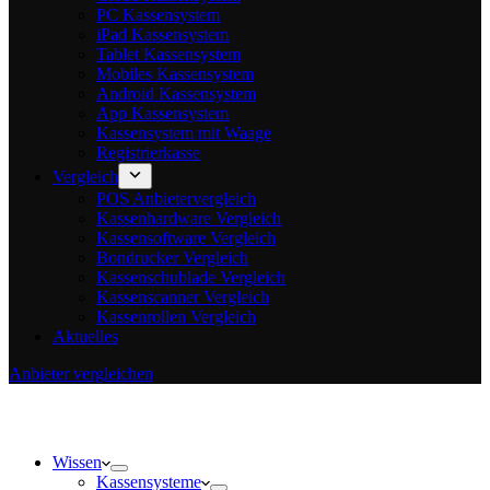
PC Kassensystem
iPad Kassensystem
Tablet Kassensystem
Mobiles Kassensystem
Android Kassensystem
App Kassensystem
Kassensystem mit Waage
Registrierkasse
Vergleich
POS Anbietervergleich
Kassenhardware Vergleich
Kassensoftware Vergleich
Bondrucker Vergleich
Kassenschublade Vergleich
Kassenscanner Vergleich
Kassenrollen Vergleich
Aktuelles
Anbieter vergleichen
Wissen
Kassensysteme