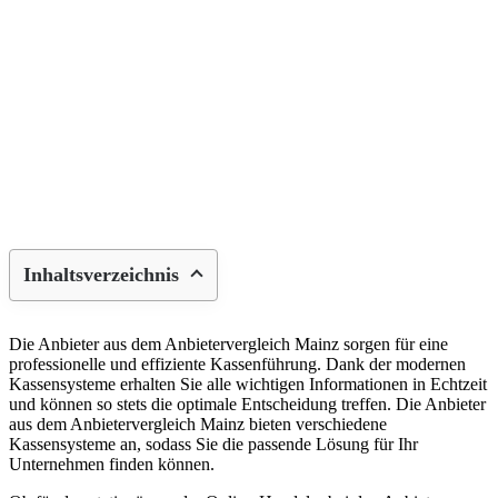
Inhaltsverzeichnis
Die Anbieter aus dem Anbietervergleich Mainz sorgen für eine
professionelle und effiziente Kassenführung. Dank der modernen
Kassensysteme erhalten Sie alle wichtigen Informationen in Echtzeit
und können so stets die optimale Entscheidung treffen. Die Anbieter
aus dem Anbietervergleich Mainz bieten verschiedene
Kassensysteme an, sodass Sie die passende Lösung für Ihr
Unternehmen finden können.