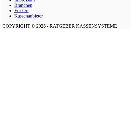
Branchen
Vor Ort
Kassenanbieter
COPYRIGHT © 2026 - RATGEBER KASSENSYSTEME