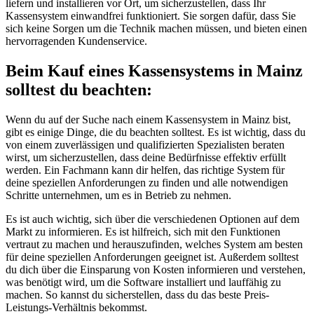
liefern und installieren vor Ort, um sicherzustellen, dass Ihr
Kassensystem einwandfrei funktioniert. Sie sorgen dafür, dass Sie
sich keine Sorgen um die Technik machen müssen, und bieten einen
hervorragenden Kundenservice.
Beim Kauf eines Kassensystems in Mainz
solltest du beachten:
Wenn du auf der Suche nach einem Kassensystem in Mainz bist,
gibt es einige Dinge, die du beachten solltest. Es ist wichtig, dass du
von einem zuverlässigen und qualifizierten Spezialisten beraten
wirst, um sicherzustellen, dass deine Bedürfnisse effektiv erfüllt
werden. Ein Fachmann kann dir helfen, das richtige System für
deine speziellen Anforderungen zu finden und alle notwendigen
Schritte unternehmen, um es in Betrieb zu nehmen.
Es ist auch wichtig, sich über die verschiedenen Optionen auf dem
Markt zu informieren. Es ist hilfreich, sich mit den Funktionen
vertraut zu machen und herauszufinden, welches System am besten
für deine speziellen Anforderungen geeignet ist. Außerdem solltest
du dich über die Einsparung von Kosten informieren und verstehen,
was benötigt wird, um die Software installiert und lauffähig zu
machen. So kannst du sicherstellen, dass du das beste Preis-
Leistungs-Verhältnis bekommst.