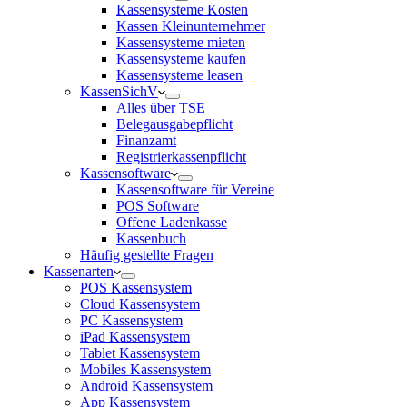
Kassensysteme Kosten
Kassen Kleinunternehmer
Kassensysteme mieten
Kassensysteme kaufen
Kassensysteme leasen
KassenSichV
Alles über TSE
Belegausgabepflicht
Finanzamt
Registrierkassenpflicht
Kassensoftware
Kassensoftware für Vereine
POS Software
Offene Ladenkasse
Kassenbuch
Häufig gestellte Fragen
Kassenarten
POS Kassensystem
Cloud Kassensystem
PC Kassensystem
iPad Kassensystem
Tablet Kassensystem
Mobiles Kassensystem
Android Kassensystem
App Kassensystem