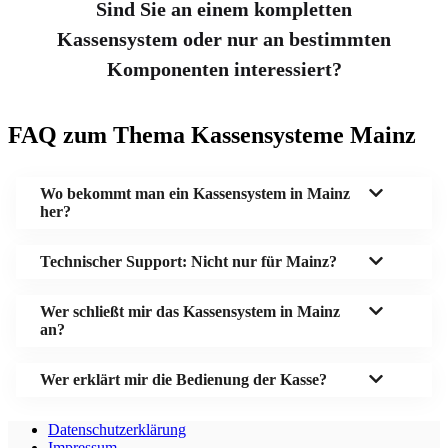
FAQ zum Thema Kassensysteme Mainz
Wo bekommt man ein Kassensystem in Mainz
her?
Technischer Support: Nicht nur für Mainz?
Wer schließt mir das Kassensystem in Mainz
an?
Wer erklärt mir die Bedienung der Kasse?
Datenschutzerklärung
Impressum