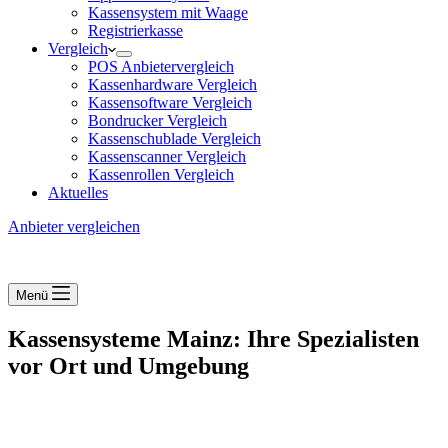
Kassensystem mit Waage
Registrierkasse
Vergleich
POS Anbietervergleich
Kassenhardware Vergleich
Kassensoftware Vergleich
Bondrucker Vergleich
Kassenschublade Vergleich
Kassenscanner Vergleich
Kassenrollen Vergleich
Aktuelles
Anbieter vergleichen
Menü
Kassensysteme Mainz: Ihre Spezialisten
vor Ort und Umgebung