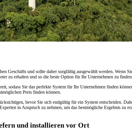
reichen Geschäfts und sollte daher sorgfältig ausgewählt werden. Wenn S
ter zu erhalten und so die beste Option für Ihr Unternehmen zu finden
ereit, sodass Sie das perfekte System für Ihr Unternehmen finden könn
stmöglichen Preis finden können.
rücksichtigen, bevor Sie sich endgültig für ein System entscheiden. D
 Experten in Anspruch zu nehmen, um das bestmögliche Ergebnis zu erzi
efern und installieren vor Ort