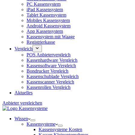
PC Kassensystem
iPad Kassensystem
Tablet Kassensystem
Mobiles Kassensystem
Android Kassensystem
App Kassensystem
Kassensystem mit Waage
Registrierkasse
Vergleich
POS Anbietervergleich
Kassenhardware Vergleich
Kassensoftware Vergleich
Bondrucker Vergleich
Kassenschublade Vergleich
Kassenscanner Vergleich
Kassenrollen Vergleich
Aktuelles
Anbieter vergleichen
Wissen
Kassensysteme
Kassensysteme Kosten
Kassen Kleinunternehmer